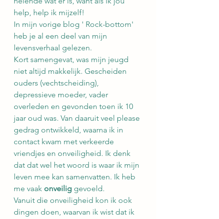
helende wat er is, want als ik jou 
help, help ik mijzelf!
In mijn vorige blog ' Rock-bottom' 
heb je al een deel van mijn 
levensverhaal gelezen.
Kort samengevat, was mijn jeugd 
niet altijd makkelijk. Gescheiden 
ouders (vechtscheiding), 
depressieve moeder, vader 
overleden en gevonden toen ik 10 
jaar oud was. Van daaruit veel please 
gedrag ontwikkeld, waarna ik in 
contact kwam met verkeerde 
vriendjes en onveiligheid. Ik denk 
dat dat wel het woord is waar ik mijn 
leven mee kan samenvatten. Ik heb 
me vaak 
onveilig
 gevoeld.
Vanuit die onveiligheid kon ik ook 
dingen doen, waarvan ik wist dat ik 