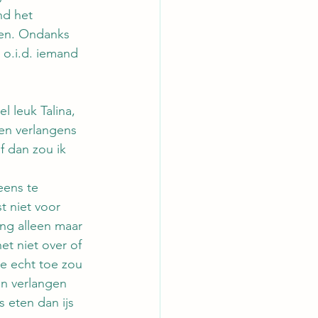
nd het 
uden. Ondanks 
 o.i.d. iemand 
 leuk Talina, 
 en verlangens 
f dan zou ik 
eens te 
t niet voor 
ang alleen maar 
et niet over of 
je echt toe zou 
en verlangen 
s eten dan ijs 