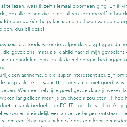
al te lezen, waar ik zelf allemaal doorheen ging. En ik vi
nde, om alle lessen die ik leer alleen voor mezelf te ho
liefde één op één help, kan soms het lezen van een blog
elpen, dus bij deze!
low sessies steeds vaker de volgende vraag tegen: Ja heel
 die gevoelens, maar als ik altijd naar al mijn gevoelens
aar zou handelen, dan zou ik de hele dag in bed liggen o
n. 
uurlijk een aanname, die al super interessant zou zijn om 
uitspraak: 'Alles waar TE voor staat is niet goed' is vas
roepen. Wanneer heb jij je goed gevoeld, als jij weken l
weken lang alleen maar ijs en chocola zou eten. Ik heb h
doet, maar ik bedoel je er ECHT goed bij voelen. Als jij 
te, zou er uiteindelijk een ander verlangen ontstaan. E
willen, een frisse neus halen of eens een keer iets ander