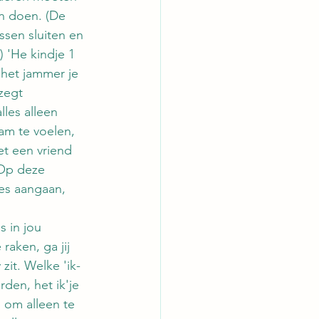
en doen. (De 
issen sluiten en 
 'He kindje 1 
d het jammer je 
zegt 
les alleen 
m te voelen, 
t een vriend 
 Op deze 
jes aangaan, 
s in jou 
raken, ga jij 
 zit. Welke 'ik-
rden, het ik'je 
 om alleen te 