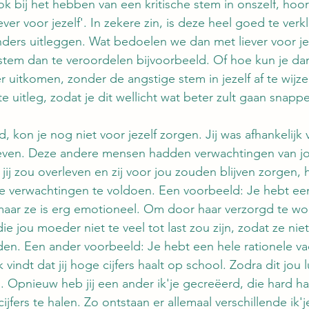
ok bij het hebben van een kritische stem in onszelf, hoor
ver voor jezelf'. In zekere zin, is deze heel goed te verkl
ders uitleggen. Wat bedoelen we dan met liever voor jeze
 stem dan te veroordelen bijvoorbeeld. Of hoe kun je da
 uitkomen, zonder de angstige stem in jezelf af te wijze
 uitleg, zodat je dit wellicht wat beter zult gaan snapp
, kon je nog niet voor jezelf zorgen. Jij was afhankelijk
even. Deze andere mensen hadden verwachtingen van j
jij zou overleven en zij voor jou zouden blijven zorgen, he
 verwachtingen te voldoen. Een voorbeeld: Je hebt een
maar ze is erg emotioneel. Om door haar verzorgd te wor
ie jou moeder niet te veel tot last zou zijn, zodat ze nie
n. Een ander voorbeeld: Je hebt een hele rationele vad
 vindt dat jij hoge cijfers haalt op school. Zodra dit jou luk
d. Opnieuw heb jij een ander ik'je gecreëerd, die hard h
fers te halen. Zo ontstaan er allemaal verschillende ik'je