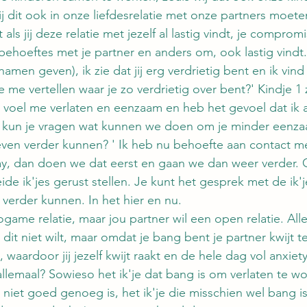
ij dit ook in onze liefdesrelatie met onze partners moet
 als jij deze relatie met jezelf al lastig vindt, je comprom
behoeftes met je partner en anders om, ook lastig vindt.)
 namen geven), ik zie dat jij erg verdrietig bent en ik vin
je me vertellen waar je zo verdrietig over bent?' Kindje 1 
k voel me verlaten en eenzaam en heb het gevoel dat ik al
kun je vragen wat kunnen we doen om je minder eenzaa
ven verder kunnen? ' Ik heb nu behoefte aan contact me
kay, dan doen we dat eerst en gaan we dan weer verder.
ide ik'jes gerust stellen. Je kunt het gesprek met de ik'
verder kunnen. In het hier en nu.
ogame relatie, maar jou partner wil een open relatie. Alle
 dit niet wilt, maar omdat je bang bent je partner kwijt te 
 waardoor jij jezelf kwijt raakt en de hele dag vol anxiety
 allemaal? Sowieso het ik'je dat bang is om verlaten te wo
 niet goed genoeg is, het ik'je die misschien wel bang is