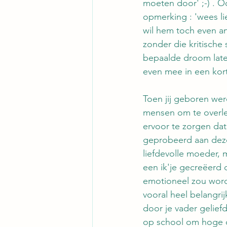
moeten door' ;-) . O
opmerking : 'wees lie
wil hem toch even an
zonder die kritische
bepaalde droom later
even mee in een korte
Toen jij geboren werd
mensen om te overl
ervoor te zorgen dat 
geprobeerd aan deze
liefdevolle moeder, 
een ik'je gecreëerd d
emotioneel zou worde
vooral heel belangrijk
door je vader gelief
op school om hoge cij