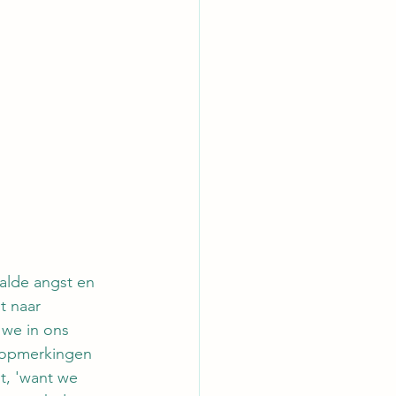
aalde angst en 
t naar 
 we in ons 
j opmerkingen 
lt, 'want we 