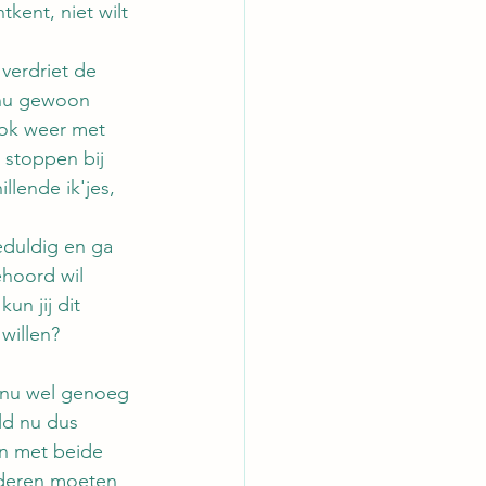
tkent, niet wilt 
 verdriet de 
 nu gewoon 
 ook weer met 
 stoppen bij 
lende ik'jes, 
geduldig en ga 
hoord wil 
un jij dit 
 willen?
t nu wel genoeg 
ld nu dus 
an met beide 
nderen moeten 