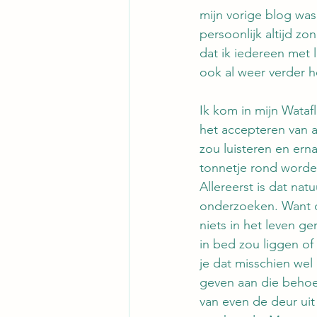
mijn vorige blog was 
persoonlijk altijd zo
dat ik iedereen met 
ook al weer verder h
Ik kom in mijn Wataf
het accepteren van al
zou luisteren en ern
tonnetje rond worde
Allereerst is dat nat
onderzoeken. Want de 
niets in het leven ge
in bed zou liggen of 
je dat misschien wel 
geven aan die behoef
van even de deur uit 