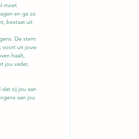
ol moet 
ragen en ga zo 
, bestaat uit 
gens. De stem: 
k voort uit jouw 
ven haalt, 
t jou vader, 
dat zij jou aan 
angens aan jou 