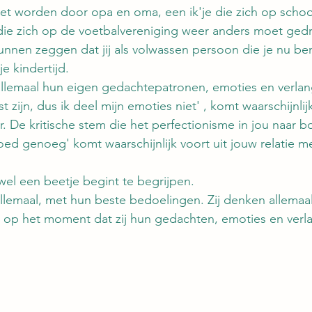
et worden door opa en oma, een ik'je die zich op scho
 die zich op de voetbalvereniging weer anders moet ged
nnen zeggen dat jij als volwassen persoon die je nu bent
je kindertijd. 
allemaal hun eigen gedachtepatronen, emoties en verlan
last zijn, dus ik deel mijn emoties niet' , komt waarschijnlij
. De kritische stem die het perfectionisme in jou naar bo
goed genoeg' komt waarschijnlijk voort uit jouw relatie me
 wel een beetje begint te begrijpen.
 allemaal, met hun beste bedoelingen. Zij denken allemaal 
, op het moment dat zij hun gedachten, emoties en verl