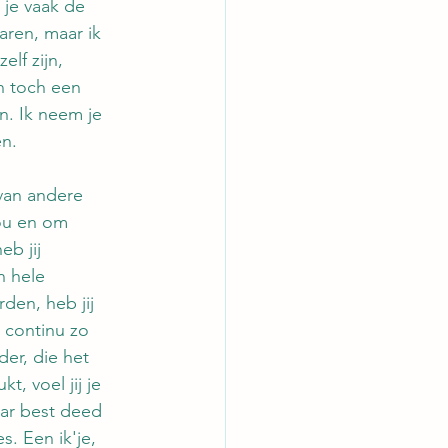
 je vaak de 
aren, maar ik 
lf zijn, 
n toch een 
n. Ik neem je 
en.
 van andere 
ou en om 
b jij 
 hele 
den, heb jij 
t continu zo 
er, die het 
t, voel jij je 
aar best deed 
s. Een ik'je, 