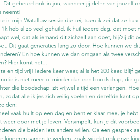
. Dit gebeurd ook in jou, wanneer jij delen van jouzelf on
us neemt!
e in mijn Wataflow sessie die zei, toen ik zei dat ze haar
'Ik heb al zo veel gehuild, ik huil iedere dag, dat moet
napt wel, dat als iemand dit zichzelf aan doet, hij/zij dit
oet. Dit gaat generaties lang zo door. Hoe kunnen we dit
kinderen? En hoe kunnen we dan omgaan als twee verschil
en? Hier komt het...
e en tijd vrij! Iedere keer weer, al is het 200 keer. Blijf 
motie is niet meer of minder dan een boodschap, die ge
er die boodschap, zit vrijwel altijd een verlangen. Hoe k
 zodat alle ik'jes zich veilig voelen en dezelfde kant op
eelden:
heel vaak huilt op een dag en bent er klaar mee, je heb
lt weer door met je leven. Versimpelt, kun je dit voorbee
inderen die beiden iets anders willen. Ga een gesprek a
de kinderen samen te werken, zoals wij dat ook onze ki